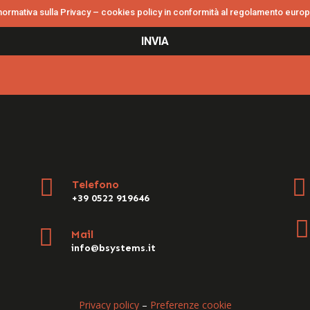
 normativa sulla Privacy – cookies policy in conformità al regolamento eur
INVIA


Telefono
+39 0522 919646


Mail
info@bsystems.it
Privacy policy
–
Preferenze cookie