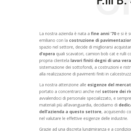
F.lli 
La nostra azienda è nata a
fine anni ‘70
e si è s
emiliano con la
costruzione di pavimentazioni
spazio nel settore, decide di migliorarsi acquis
d’opera
quali scavatori, camion bob cat e rulli c
propria clientela
lavori finiti degni di una ver
sistemazione dei sottofondi, a costruzioni e ristr
alla realizzazione di pavimenti finiti in calcestruz
La nostra attenzione alle
esigenze del merca
portato a concentrarci anche nel
settore dei r
avvalendoci di personale specializzato, e sempre 
materiali più all’avanguardia, decidiamo di
dedic
dell’azienda a questo settore
, acquisendo co
nel valutare le effettive esigenze delle industrie.
Grazie ad una discreta lungimiranza e a condizi