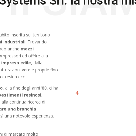
B. Systems Srl: la nostra m
ubito inserita sul territorio
 industriali
. Trovando
tando anche
mezzi
ompressori ed offrire alla
a impresa edile
, dalla
utturazioni vere e proprie fino
zo, resina ecc.
to
, alla fine degli anni ’80, ci ha
ivestimenti resinosi
,
alla continua ricerca di
are una
branchia
sì una notevole esperienza,
oni di mercato molto