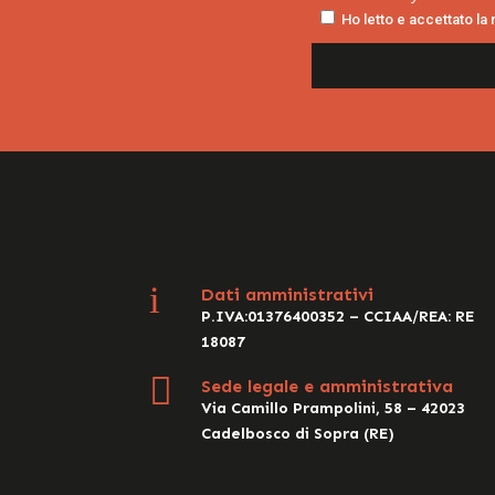
Ho letto e accettato la
i
Dati amministrativi
P.IVA:01376400352 – CCIAA/REA: RE
18087

Sede legale e amministrativa
Via Camillo Prampolini, 58 – 42023
Cadelbosco di Sopra (RE)