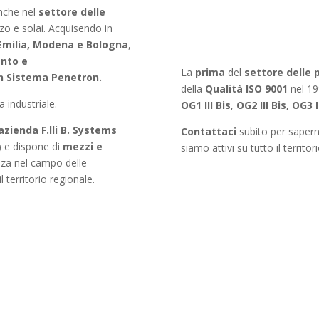
anche nel
settore delle
zzo e solai. Acquisendo in
 Emilia, Modena e Bologna
,
ento e
La
prima
del
settore delle 
on Sistema Penetron.
della
Qualità ISO 9001
nel 19
 industriale.
OG1 III Bis
,
OG2 III Bis, OG3 I
’azienda F.lli B. Systems
Contattaci
subito per saperne
) e dispone di
mezzi e
siamo attivi su tutto il territor
nza nel campo delle
l territorio regionale.