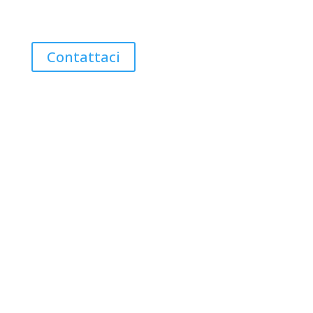
Contattaci
Costruzioni e Ristrutturazioni
Sbancamenti/Riempimenti e
Urbanizzazioni